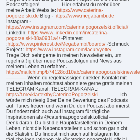
Podcastfolgen! ———— Hier erfährst du mehr über
meine Arbeit: Website:
https://www.caterina-
pogorzelski.de
Blog -
https://www.megabambi.de
Instagram -
https://www.instagram.com/caterina.pogorzelski.official/
LinkedIn:
https://www.linkedin.com/in/caterina-
pogorzelski-88a0931a4/
-Pinterest
:
https://www.pinterest.de/Megabambi/boards/
-Schmuck
Project :
https://www.instagram.com/lacurvyette/
————
Trage Dich sehr gerne in meinen Newsletter ein, um
regelmäßig über neue Podcastfolgen und News aus
meinem Leben zu erfahren.
https://mailchi.mp/b74128cd10ab/caterinapogorzelskinewslet
———— Wenn du regelmässigen direkten Kontakt mit
meinen Inhalten möchtest abonniere gerne gratis meinen
TELEGRAM Kanal: TELEGRAM-KANAL:
https://t.me/klartextbyCaterinaPogorzelski
———— Ich
würde mich riesig über Deine Bewertung des Podcasts
auf ITunes freuen und wenn Du den Podcast abonnierst.
Du findest mich auch auf Instagram für tägliche
Inspirationen als @caterina.pogorzelski.offcial ————
Denk daran, Du bist die Hauptdarstellerin in Deinem
Leben, nicht die Nebendarstellerin und schon gar nicht
die Statistin. Du findest mich auch auf Instagram für
tägliche Inspirationen als @caterina.pogorzelski.offcial