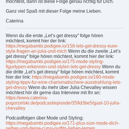
möchtest, dann ist diese Folge genau richtig für Dich.
Ganz viel Spaß mit dieser Folge meine Lieben.
Caterina
Wenn du die erste „Let’s get dressy“ folge hören
möchtest, kommt hier der link:
https://megabambi.podigee.io/158-lets-get-dressy-eure-
style-fragen-an-julia-und-mich
Wenn du die zweite „Let’s
get dressy“ folge hören möchtest, kommt hier der link:
https://megabambi.podigee.io/175-mode-styling-
figurtypen-erkennen-und-stylen-lets-get-dressy
Wenn du
die dritte „Let’s get dressy“ folge hören möchtest, kommt
hier der link:
https://megabambi.podigee.io/180-mode-
styling-tipps-fur-eine-charismatischere-ausstrahlung-lets-
get-dressy
Wenn du mehr über Julia Chevalley wissen
möchtest hör dir gerne das Interview mit Ihr an:
https://www.caterina-
pogorzelski.de/podcast/episode/359d3be5/gast-10-julia-
chevalley
Podcastfolgen über Mode und Styling:
https://megabambi.podigee.io/171-plus-size-mode-dich-
selber-und-deine-curvy-outfits-lieben-lernen