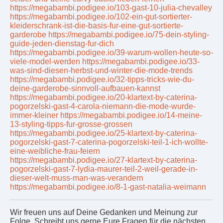
https://megabambi.podigee.io/103-gast-10-julia-chevalley
https://megabambi.podigee.io/102-ein-gut-sortierter-
kleiderschrank-ist-die-basis-fur-eine-gut-sortierte-
garderobe
https://megabambi.podigee.io/75-dein-styling-
guide-jeden-dienstag-fur-dich
https://megabambi.podigee.io/39-warum-wollen-heute-so-
viele-model-werden
https://megabambi.podigee.io/33-
was-sind-diesen-herbst-und-winter-die-mode-trends
https://megabambi.podigee.io/32-tipps-tricks-wie-du-
deine-garderobe-sinnvoll-aufbauen-kannst
https://megabambi.podigee.io/20-klartext-by-caterina-
pogorzelski-gast-4-carola-niemann-die-mode-wurde-
immer-kleiner
https://megabambi.podigee.io/14-meine-
13-styling-tipps-fur-grosse-grossen
https://megabambi.podigee.io/25-klartext-by-caterina-
pogorzelski-gast-7-caterina-pogorzelski-teil-1-ich-wollte-
eine-weibliche-frau-feiern
https://megabambi.podigee.io/27-klartext-by-caterina-
pogorzelski-gast-7-lydia-maurer-teil-2-weil-gerade-in-
dieser-welt-muss-man-was-verandern
https://megabambi.podigee.io/8-1-gast-natalia-weimann
Wir freuen uns auf Deine Gedanken und Meinung zur
Folge. Schreibt uns gerne Eure Fragen für die nächsten