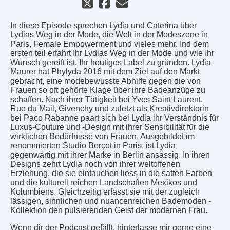
In diese Episode sprechen Lydia und Caterina über
Lydias Weg in der Mode, die Welt in der Modeszene in
Paris, Female Empowerment und vieles mehr. Ind dem
ersten teil erfahrt Ihr Lydias Weg in der Mode und wie Ihr
Wunsch gereift ist, Ihr heutiges Label zu gründen. Lydia
Maurer hat Phylyda 2016 mit dem Ziel auf den Markt
gebracht, eine modebewusste Abhilfe gegen die von
Frauen so oft gehörte Klage über ihre Badeanzüge zu
schaffen. Nach ihrer Tätigkeit bei Yves Saint Laurent,
Rue du Mail, Givenchy und zuletzt als Kreativdirektorin
bei Paco Rabanne paart sich bei Lydia ihr Verständnis für
Luxus-Couture und -Design mit ihrer Sensibilität für die
wirklichen Bedürfnisse von Frauen. Ausgebildet im
renommierten Studio Berçot in Paris, ist Lydia
gegenwärtig mit ihrer Marke in Berlin ansässig. In ihren
Designs zehrt Lydia noch von ihrer weltoffenen
Erziehung, die sie eintauchen liess in die satten Farben
und die kulturell reichen Landschaften Mexikos und
Kolumbiens. Gleichzeitig erfasst sie mit der zugleich
lässigen, sinnlichen und nuancenreichen Bademoden -
Kollektion den pulsierenden Geist der modernen Frau.
Wenn dir der Podcast gefällt, hinterlasse mir gerne eine