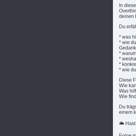
In dies
Overthi
deinen 
Du erfäh
* was h
* wie d
Gedanke
* warum
* wesha
* konkr
* wie du
Diese Fo
Wie kan
Was hil
Wie fin
Du träg
einem k
🌥️ Has
Folge m