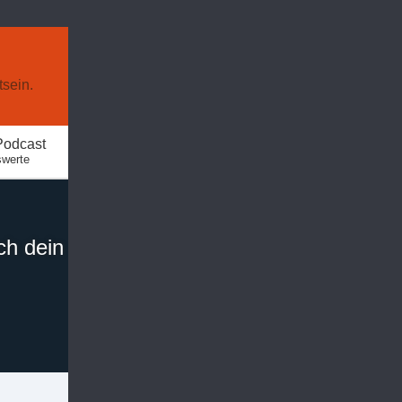
sein.
Podcast
swerte
ch dein