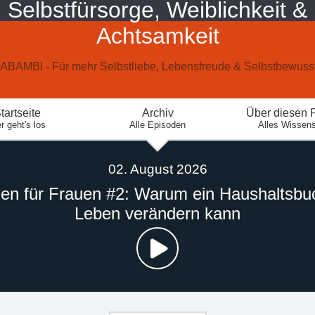
Selbstfürsorge, Weiblichkeit &
Achtsamkeit
BAMBI - Für mehr Selbstliebe, Lebensfreude & Selbstbewusst
tartseite
Archiv
Über diesen 
r geht's los
Alle Episoden
Alles Wissen
02. August 2026
en für Frauen #2: Warum ein Haushaltsbu
Leben verändern kann