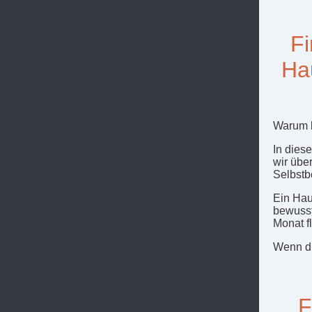
Fi
Ha
Warum k
In dies
wir übe
Selbstb
Ein Haus
bewusst
Monat fl
Wenn d
F