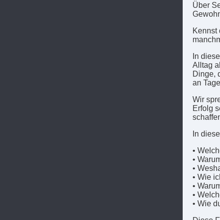
Über Se
Gewohnh
Kennst 
manchma
In dies
Alltag 
Dinge, d
an Tagen
Wir spr
Erfolg 
schaffe
In diese
• Welch
• Warum 
• Wesha
• Wie i
• Warum
• Welch
• Wie d