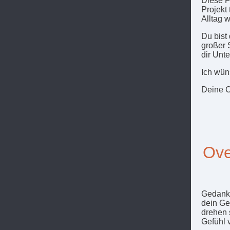
Diese F
Projekt 
Alltag 
Du bist
großer 
dir Unte
Ich wün
Deine C
Ove
Gedanke
dein Ge
drehen 
Gefühl 