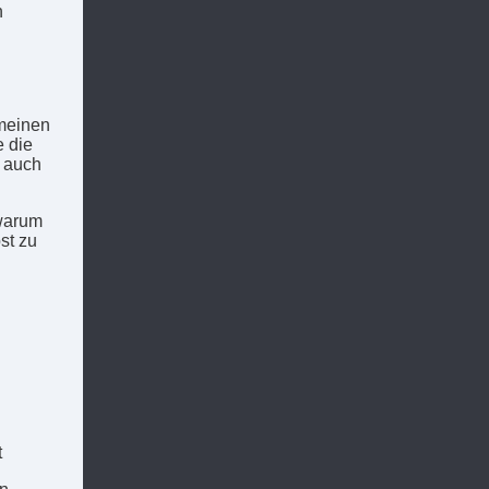
n
 meinen
e die
– auch
 warum
st zu
t