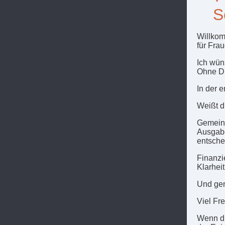
S
Willkom
für Frau
Ich wün
Ohne Dr
In der 
Weißt d
Gemeins
Ausgabe
entschei
Finanzi
Klarheit
Und gen
Viel Fr
Wenn di