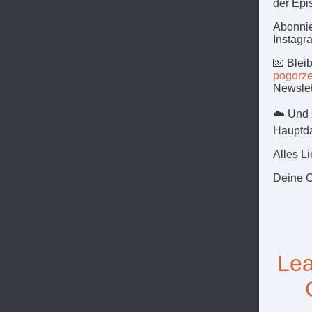
der Epi
Abonnie
Instagr
💌 Blei
pogorze
Newslet
☁️ Und 
Hauptda
Alles L
Deine C
Lea