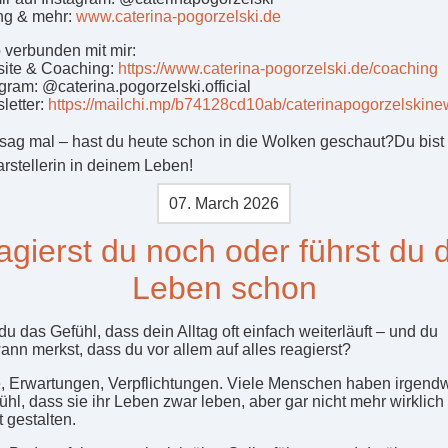
ng & mehr:
www.caterina-pogorzelski.de
b verbunden mit mir:
ite & Coaching:
https://www.caterina-pogorzelski.de/coaching
gram: @caterina.pogorzelski.official
letter:
https://mailchi.mp/b74128cd10ab/caterinapogorzelskinew
sag mal – hast du heute schon in die Wolken geschaut?Du bist 
rstellerin in deinem Leben!
07. March 2026
gierst du noch oder führst du 
Leben schon
u das Gefühl, dass dein Alltag oft einfach weiterläuft – und du
ann merkst, dass du vor allem auf alles reagierst?
, Erwartungen, Verpflichtungen. Viele Menschen haben irgen
ühl, dass sie ihr Leben zwar leben, aber gar nicht mehr wirklich
 gestalten.