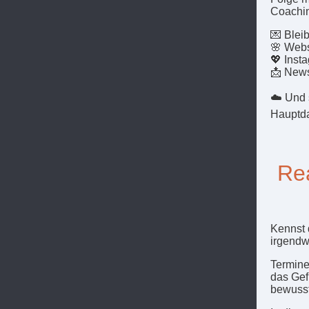
Coachi
💌 Blei
🌸 Webs
💖 Insta
📩 News
☁️ Und 
Hauptda
Rea
Kennst d
irgendw
Termine
das Gef
bewusst