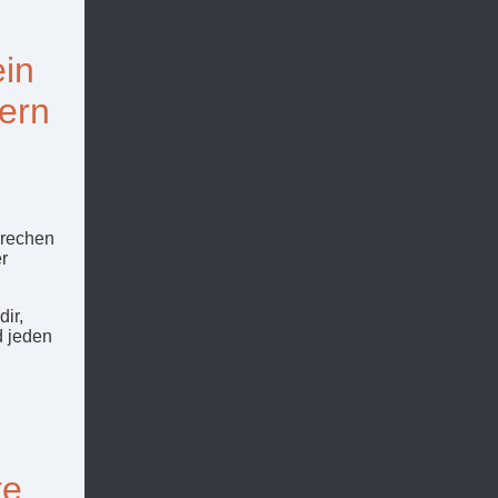
ein
ern
prechen
r
dir,
d jeden
te