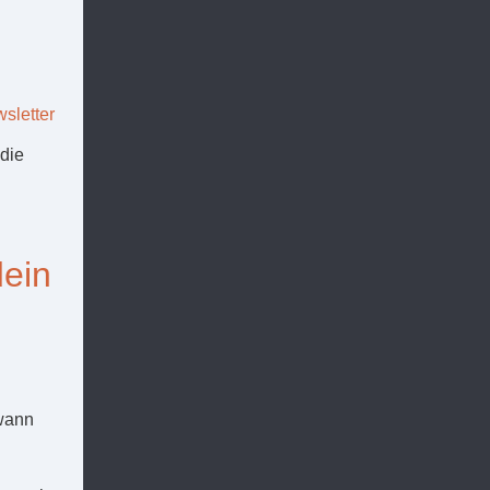
sletter
die
dein
dwann