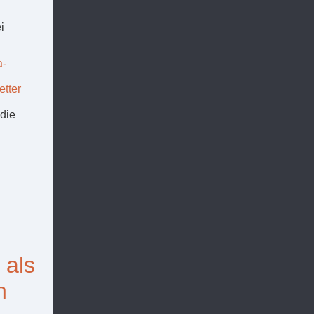
i
a-
etter
die
 als
n