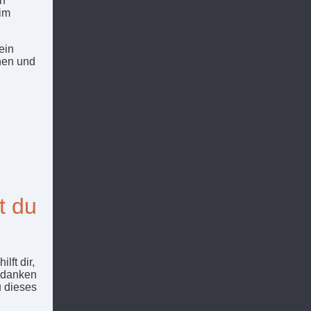
en
 im
ein
ehen und
t du
ft dir,
edanken
u dieses