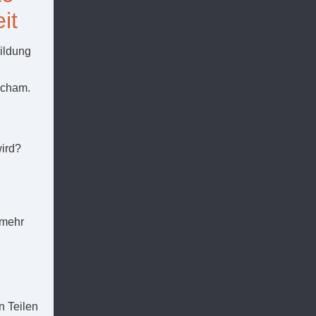
it
ildung
Scham.
ird?
 mehr
n Teilen