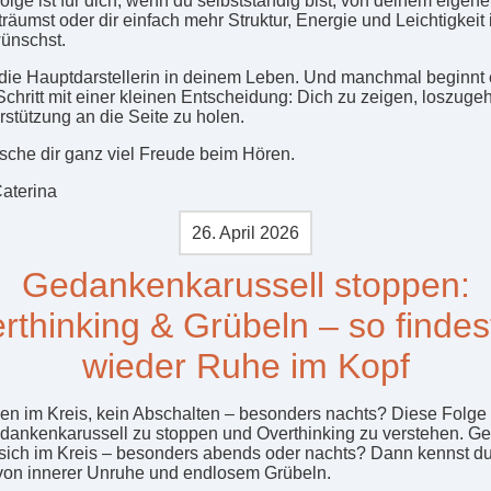
olge ist für dich, wenn du selbstständig bist, von deinem eigen
träumst oder dir einfach mehr Struktur, Energie und Leichtigkeit
wünschst.
 die Hauptdarstellerin in deinem Leben. Und manchmal beginnt 
Schritt mit einer kleinen Entscheidung: Dich zu zeigen, loszug
rstützung an die Seite zu holen.
sche dir ganz viel Freude beim Hören.
aterina
26. April 2026
Gedankenkarussell stoppen:
rthinking & Grübeln – so findes
wieder Ruhe im Kopf
n im Kreis, kein Abschalten – besonders nachts? Diese Folge hil
dankenkarussell zu stoppen und Overthinking zu verstehen. G
sich im Kreis – besonders abends oder nachts? Dann kennst d
von innerer Unruhe und endlosem Grübeln.