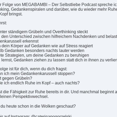
er Folge von MEGABAMBI – Der Selbstliebe Podcast spreche ic
nking, Gedankenspiralen und darüber, wie du wieder mehr Ruhe
Kopf bringst.
rst:
inter ständigem Grübeln und Overthinking steckt
u den Unterschied zwischen hilfreichem Nachdenken und bela
nkarussell erkennst
 dein Körper auf Gedanken wie auf Stress reagiert
lb Gedanken besonders nachts lauter werden
ete Strategien, um deine Gedanken zu beruhigen
 lernst, Gedanken ziehen zu lassen statt dich in ihnen zu verlie
lge ist für dich, wenn du dich fragst:
n ich mein Gedankenkarussell stoppen?
ft gegen Grübeln?
de ich endlich Ruhe im Kopf – auch nachts?
st die Fähigkeit zur Ruhe bereits in dir. Und manchmal beginnt a
leinen Perspektivwechsel.
t du heute schon in die Wolken geschaut?
ir auf Instagram: @caterinapogorzelski