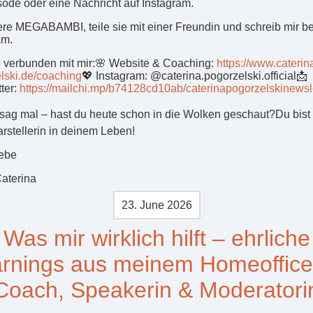
sode oder eine Nachricht auf Instagram.
re MEGABAMBI, teile sie mit einer Freundin und schreib mir be
am.
b verbunden mit mir:🌸 Website & Coaching:
https://www.caterin
lski.de/coaching
💖 Instagram: @caterina.pogorzelski.official📩
ter:
https://mailchi.mp/b74128cd10ab/caterinapogorzelskinewsl
sag mal – hast du heute schon in die Wolken geschaut?Du bist 
rstellerin in deinem Leben!
iebe
aterina
23. June 2026
Was mir wirklich hilft – ehrliche
rnings aus meinem Homeoffice
Coach, Speakerin & Moderatori