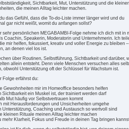
lbstständigkeit, Sichtbarkeit, Mut, Unterstützung und die kleine
eiten, die meinen Alltag leichter machen.
du das Gefühl, dass die To-do-Liste immer länger wird und du
l gar nicht weißt, womit du anfangen sollst?
er sehr persönlichen MEGABAMBI-Folge nehme ich dich mit in
als Coachin, Speakerin, Moderatorin und Unternehmerin. Ich teil
ie mir helfen, fokussiert, kreativ und voller Energie zu bleiben 
, an denen viel los ist.
echen über Routinen, Selbstführung, Sichtbarkeit und darüber,
selten allein entsteht. Denn viele Menschen versuchen alles selb
n, obwohl Unterstützung oft der Schlüssel für Wachstum ist.
r Folge erfährst du:
e Gewohnheiten mir im Homeoffice besonders helfen
Sichtbarkeit ein Muskel ist, der trainiert werden darf
lb Mut häufig vor Selbstvertrauen kommt
ch mit Herausforderungen und Unsicherheiten umgehe
 Unterstützung, Coaching und Austausch so wertvoll sind
e kleinen Rituale meinen Alltag leichter machen
u mehr Klarheit, Fokus und Freude in deinen Tag bringen kanns