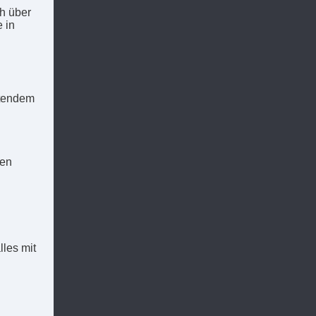
h über
 in
stendem
ren
lles mit