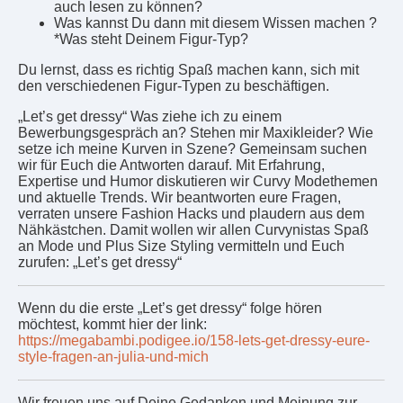
auch lesen zu können?
Was kannst Du dann mit diesem Wissen machen ?
*Was steht Deinem Figur-Typ?
Du lernst, dass es richtig Spaß machen kann, sich mit
den verschiedenen Figur-Typen zu beschäftigen.
„Let’s get dressy“ Was ziehe ich zu einem
Bewerbungsgespräch an? Stehen mir Maxikleider? Wie
setze ich meine Kurven in Szene? Gemeinsam suchen
wir für Euch die Antworten darauf. Mit Erfahrung,
Expertise und Humor diskutieren wir Curvy Modethemen
und aktuelle Trends. Wir beantworten eure Fragen,
verraten unsere Fashion Hacks und plaudern aus dem
Nähkästchen. Damit wollen wir allen Curvynistas Spaß
an Mode und Plus Size Styling vermitteln und Euch
zurufen: „Let’s get dressy“
Wenn du die erste „Let’s get dressy“ folge hören
möchtest, kommt hier der link:
https://megabambi.podigee.io/158-lets-get-dressy-eure-
style-fragen-an-julia-und-mich
Wir freuen uns auf Deine Gedanken und Meinung zur