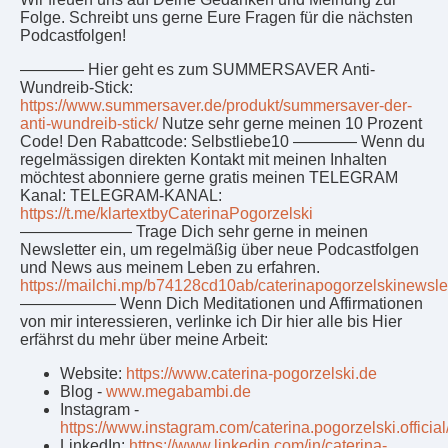
Folge. Schreibt uns gerne Eure Fragen für die nächsten
Podcastfolgen!
———— Hier geht es zum SUMMERSAVER Anti-
Wundreib-Stick:
https://www.summersaver.de/produkt/summersaver-der-
anti-wundreib-stick/
Nutze sehr gerne meinen 10 Prozent
Code! Den Rabattcode: Selbstliebe10 ———— Wenn du
regelmässigen direkten Kontakt mit meinen Inhalten
möchtest abonniere gerne gratis meinen TELEGRAM
Kanal: TELEGRAM-KANAL:
https://t.me/klartextbyCaterinaPogorzelski
——————— Trage Dich sehr gerne in meinen
Newsletter ein, um regelmäßig über neue Podcastfolgen
und News aus meinem Leben zu erfahren.
https://mailchi.mp/b74128cd10ab/caterinapogorzelskinewslet
—————— Wenn Dich Meditationen und Affirmationen
von mir interessieren, verlinke ich Dir hier alle bis Hier
erfährst du mehr über meine Arbeit:
Website:
https://www.caterina-pogorzelski.de
Blog -
www.megabambi.de
Instagram -
https://www.instagram.com/caterina.pogorzelski.official
LinkedIn:
https://www.linkedin.com/in/caterina-