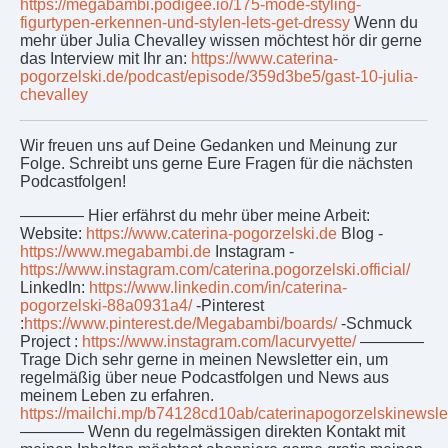
https://megabambi.podigee.io/175-mode-styling-
figurtypen-erkennen-und-stylen-lets-get-dressy
Wenn du
mehr über Julia Chevalley wissen möchtest hör dir gerne
das Interview mit Ihr an:
https://www.caterina-
pogorzelski.de/podcast/episode/359d3be5/gast-10-julia-
chevalley
Wir freuen uns auf Deine Gedanken und Meinung zur
Folge. Schreibt uns gerne Eure Fragen für die nächsten
Podcastfolgen!
———— Hier erfährst du mehr über meine Arbeit:
Website:
https://www.caterina-pogorzelski.de
Blog -
https://www.megabambi.de
Instagram -
https://www.instagram.com/caterina.pogorzelski.official/
LinkedIn:
https://www.linkedin.com/in/caterina-
pogorzelski-88a0931a4/
-Pinterest
:
https://www.pinterest.de/Megabambi/boards/
-Schmuck
Project :
https://www.instagram.com/lacurvyette/
————
Trage Dich sehr gerne in meinen Newsletter ein, um
regelmäßig über neue Podcastfolgen und News aus
meinem Leben zu erfahren.
https://mailchi.mp/b74128cd10ab/caterinapogorzelskinewslet
———— Wenn du regelmässigen direkten Kontakt mit